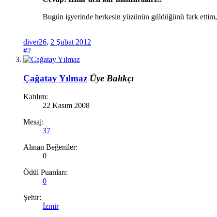
Bugün işyerinde herkesin yüzünün güldüğünü fark ettim,
diver26
,
2 Şubat 2012
#2
Çağatay Yılmaz
Üye
Balıkçı
Katılım:
22 Kasım 2008
Mesaj:
37
Alınan Beğeniler:
0
Ödül Puanları:
0
Şehir:
İzmir