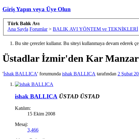
Giriş Yapın veya Üye Olun
Türk Balık Avı
Ana Sayfa
Forumlar
>
BALIK AVI YÖNTEM ve TEKNİKLERİ
Bu site çerezler kullanır. Bu siteyi kullanmaya devam ederek ç
Üstadlar
İzmir'den Kar Manzaral
'
İshak BALLICA
' forumunda
ishak BALLICA
tarafından
2 Şubat 2
ishak BALLICA
ÜSTAD
ÜSTAD
Katılım:
15 Ekim 2008
Mesaj:
3,466