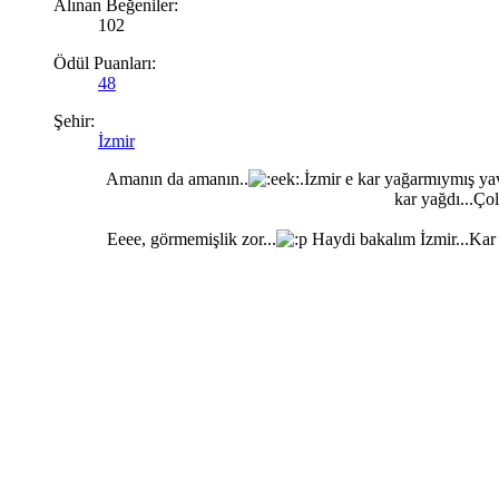
Alınan Beğeniler:
102
Ödül Puanları:
48
Şehir:
İzmir
Amanın da amanın..
.İzmir e kar yağarmıymış yav
kar yağdı...Ço
Eeee, görmemişlik zor...
Haydi bakalım İzmir...Kar f