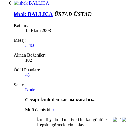
ishak BALLICA
ÜSTAD
ÜSTAD
Katılım:
15 Ekim 2008
Mesaj:
3,466
Alınan Beğeniler:
102
Ödül Puanları:
48
Şehir:
İzmir
Cevap: İzmir den kar manzaraları...
Mufi demiş ki:
↑
İzmirli ya bunlar .. iyiki bir kar gördüler ..
Hepsini görmek için tıklayın...