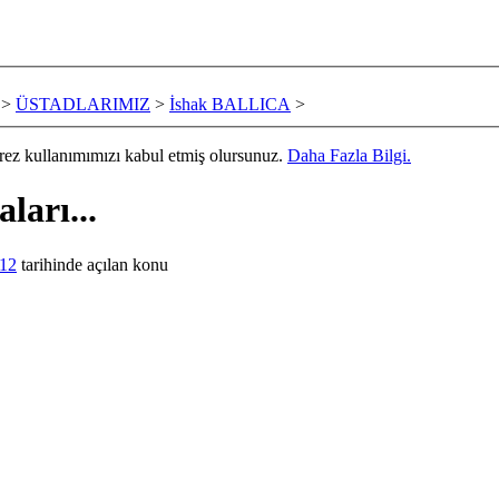
>
ÜSTADLARIMIZ
>
İshak BALLICA
>
erez kullanımımızı kabul etmiş olursunuz.
Daha Fazla Bilgi.
arı...
012
tarihinde açılan konu