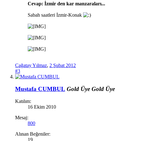
Cevap: İzmir den kar manzaraları...
Sabah saatleri İzmir-Konak
Çağatay Yılmaz
,
2 Şubat 2012
#3
Mustafa CUMBUL
Gold Üye
Gold Üye
Katılım:
16 Ekim 2010
Mesaj:
800
Alınan Beğeniler:
19