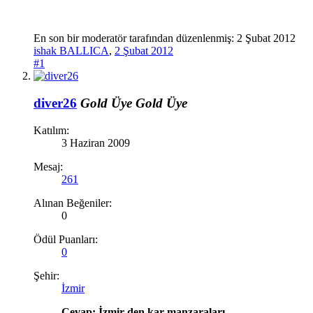
En son bir moderatör tarafından düzenlenmiş:
2 Şubat 2012
ishak BALLICA
,
2 Şubat 2012
#1
diver26
Gold Üye
Gold Üye
Katılım:
3 Haziran 2009
Mesaj:
261
Alınan Beğeniler:
0
Ödül Puanları:
0
Şehir:
İzmir
Cevap: İzmir den kar manzaraları...