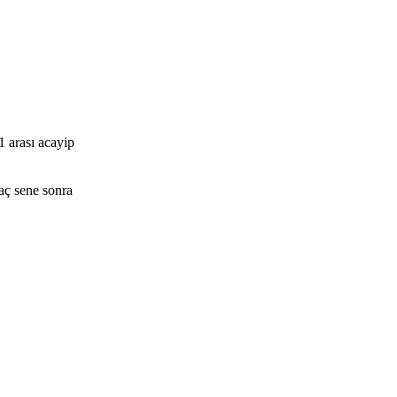
1 arası acayip
aç sene sonra