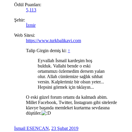
Ödül Puanları:
5,113
Şehir:
İzmir
Web Sitesi:
https://www.turkbalikavi.com
Talip Girgin demiş ki:
↑
Eyvallah İsmail kardeşim hoş
bulduk. Vallahi bende o eski
ortamımızı özlemedim dersem yalan
olur. Allah cümlemize sağlık sıhhat
versin. Kalplerimiz bir olsun yeter...
Hepsini görmek için tıklayın...
O eski güzel forum ortamı da kalmadı abim.
Millet Facebook, Twitter, İnstagram gibi sitelerde
klavye başında memleket kurtarma sevdasına
düştüler.
İsmail ESENCAN
,
23 Şubat 2019