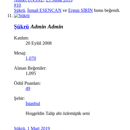
#10
Şükrü
,
İsmail ESENCAN
ve
Ergun ŞİRİN
bunu beğendi.
Şükrü
Admin
Admin
Katılım:
20 Eylül 2008
Mesaj:
1,070
Alınan Beğeniler:
1,095
Ödül Puanları:
49
Şehir:
İstanbul
Hoşgeldin Talip abi özlemiştik seni
Şükrü
,
1 Mart 2019