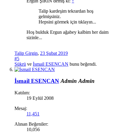
Ergun ŞİRİN demiş ki:
↑
Talip kardeşim tekrardan hoş
gelmişsiniz.
Hepsini görmek için tıklayın...
Hoş bulduk Ergun ağabey kalbim her daim
sizinle...
Talip Girgin
,
23 Şubat 2019
#5
Şükrü
ve
İsmail ESENCAN
bunu beğendi.
İsmail ESENCAN
Admin
Admin
Katılım:
19 Eylül 2008
Mesaj:
11,451
Alınan Beğeniler:
10,056