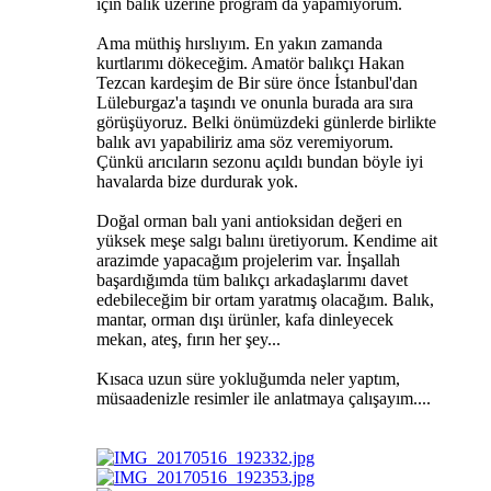
için balık üzerine program da yapamıyorum.
Ama müthiş hırslıyım. En yakın zamanda
kurtlarımı dökeceğim. Amatör balıkçı Hakan
Tezcan kardeşim de Bir süre önce İstanbul'dan
Lüleburgaz'a taşındı ve onunla burada ara sıra
görüşüyoruz. Belki önümüzdeki günlerde birlikte
balık avı yapabiliriz ama söz veremiyorum.
Çünkü arıcıların sezonu açıldı bundan böyle iyi
havalarda bize durdurak yok.
Doğal orman balı yani antioksidan değeri en
yüksek meşe salgı balını üretiyorum. Kendime ait
arazimde yapacağım projelerim var. İnşallah
başardığımda tüm balıkçı arkadaşlarımı davet
edebileceğim bir ortam yaratmış olacağım. Balık,
mantar, orman dışı ürünler, kafa dinleyecek
mekan, ateş, fırın her şey...
Kısaca uzun süre yokluğumda neler yaptım,
müsaadenizle resimler ile anlatmaya çalışayım....