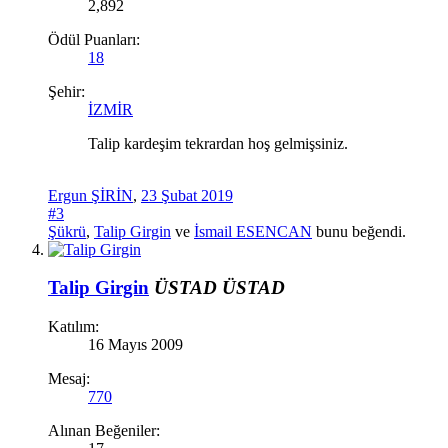
2,892
Ödül Puanları:
18
Şehir:
İZMİR
Talip kardeşim tekrardan hoş gelmişsiniz.
Ergun ŞİRİN
,
23 Şubat 2019
#3
Şükrü
,
Talip Girgin
ve
İsmail ESENCAN
bunu beğendi.
Talip Girgin
ÜSTAD
ÜSTAD
Katılım:
16 Mayıs 2009
Mesaj:
770
Alınan Beğeniler: