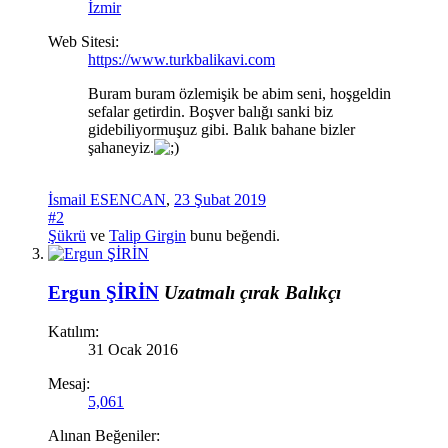
İzmir
Web Sitesi:
https://www.turkbalikavi.com
Buram buram özlemişik be abim seni, hoşgeldin
sefalar getirdin. Boşver balığı sanki biz
gidebiliyormuşuz gibi. Balık bahane bizler
şahaneyiz.
İsmail ESENCAN
,
23 Şubat 2019
#2
Şükrü
ve
Talip Girgin
bunu beğendi.
Ergun ŞİRİN
Uzatmalı çırak
Balıkçı
Katılım:
31 Ocak 2016
Mesaj:
5,061
Alınan Beğeniler: