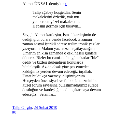
Ahmet ÜNSAL demiş ki:
↑
Talip ağabey hoşgeldin. Senin
makalelerini özledik, yok mu
yenilerden güzel makalelerin.
Hepsini görmek için tıklayın...
Sevgili Ahmet kardeşim, İsmail kardeşimin de
dediği gibi bu ara bende facebook'ta zaman
zaman sosyal içerikli adrese teslim ironik yazılar
yazıyorum. Malum yazmazsam çatlayacağım.
Umarım en kısa zamanda o eski neşeli günlere
döneriz. Bizler bu camiada bu güne kadar "biz"
dedik ve bizleri ilgilendiren konularda
bütünleştik. Az da olsak yine pes etmeden
kaldığımız yerden devam edeceğiz inşallah.
Fırsat buldukça yazmayı düşünüyorum.
Herşeyden önce siyasi ve futbol fanatizmini bu
güzel forum sayfasına bulaştırmadığımız sürece
dostluğun ve kardeşliğin tadını çıkarmaya devam
edeceğiz...Selamlar...
Talip Girgin
,
24 Şubat 2019
#8