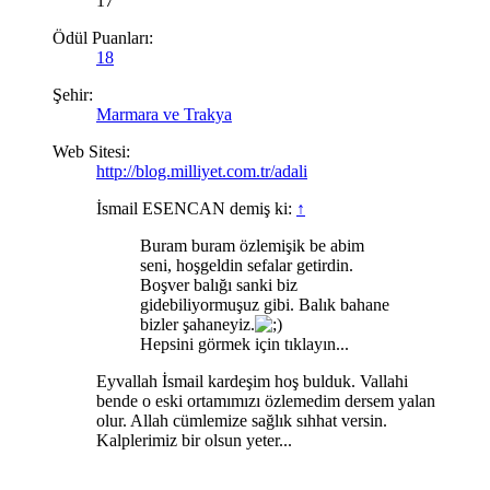
17
Ödül Puanları:
18
Şehir:
Marmara ve Trakya
Web Sitesi:
http://blog.milliyet.com.tr/adali
İsmail ESENCAN demiş ki:
↑
Buram buram özlemişik be abim
seni, hoşgeldin sefalar getirdin.
Boşver balığı sanki biz
gidebiliyormuşuz gibi. Balık bahane
bizler şahaneyiz.
Hepsini görmek için tıklayın...
Eyvallah İsmail kardeşim hoş bulduk. Vallahi
bende o eski ortamımızı özlemedim dersem yalan
olur. Allah cümlemize sağlık sıhhat versin.
Kalplerimiz bir olsun yeter...