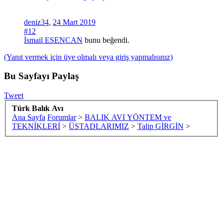
deniz34
,
24 Mart 2019
#12
İsmail ESENCAN
bunu beğendi.
(Yanıt vermek için üye olmalı veya giriş yapmalısınız)
Bu Sayfayı Paylaş
Tweet
Türk Balık Avı
Ana Sayfa
Forumlar
>
BALIK AVI YÖNTEM ve
TEKNİKLERİ
>
ÜSTADLARIMIZ
>
Talip GİRGİN
>