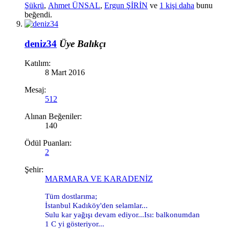
Şükrü
,
Ahmet ÜNSAL
,
Ergun ŞİRİN
ve
1 kişi daha
bunu
beğendi.
deniz34
Üye
Balıkçı
Katılım:
8 Mart 2016
Mesaj:
512
Alınan Beğeniler:
140
Ödül Puanları:
2
Şehir:
MARMARA VE KARADENİZ
Tüm dostlarıma;
İstanbul Kadıköy'den selamlar...
Sulu kar yağışı devam ediyor...Isı: balkonumdan
1 C yi gösteriyor...