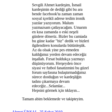
Sevgili Ahmet kardeşim, İsmail
kardeşimin de dediği gibi bu ara
bende facebook'ta zaman zaman
sosyal içerikli adrese teslim ironik
yazılar yazıyorum. Malum
yazmazsam çatlayacağım. Umarım
en kısa zamanda o eski neşeli
günlere döneriz. Bizler bu camiada
bu güne kadar "biz" dedik ve bizleri
ilgilendiren konularda bütünleştik.
Az da olsak yine pes etmeden
kaldığımız yerden devam edeceğiz
inşallah. Fırsat buldukça yazmayı
düşünüyorum. Herşeyden önce
siyasi ve futbol fanatizmini bu güzel
forum sayfasına bulaştırmadığımız
sürece dostluğun ve kardeşliğin
tadını çıkarmaya devam
edeceğiz...Selamlar...
Hepsini görmek için tıklayın...
Tamam abim beklemede ve takipteyim.
Ahmet ÜNSAL
,
25 Şubat 2019