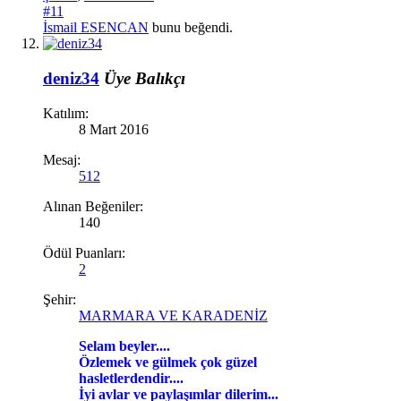
#11
İsmail ESENCAN
bunu beğendi.
deniz34
Üye
Balıkçı
Katılım:
8 Mart 2016
Mesaj:
512
Alınan Beğeniler:
140
Ödül Puanları:
2
Şehir:
MARMARA VE KARADENİZ
Selam beyler....
Özlemek ve gülmek çok güzel
hasletlerdendir....
İyi avlar ve paylaşımlar dilerim...