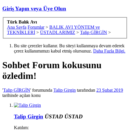
Giriş Yapın veya Üye Olun
Türk Balık Avı
Ana Sayfa
Forumlar
>
BALIK AVI YÖNTEM ve
TEKNİKLERİ
>
ÜSTADLARIMIZ
>
Talip GİRGİN
>
Bu site çerezler kullanır. Bu siteyi kullanmaya devam ederek
çerez kullanımımızı kabul etmiş olursunuz.
Daha Fazla Bilgi.
Sohbet
Forum kokusunu
özledim!
'
Talip GİRGİN
' forumunda
Talip Girgin
tarafından
23 Şubat 2019
tarihinde açılan konu
Talip Girgin
ÜSTAD
ÜSTAD
Katılım: