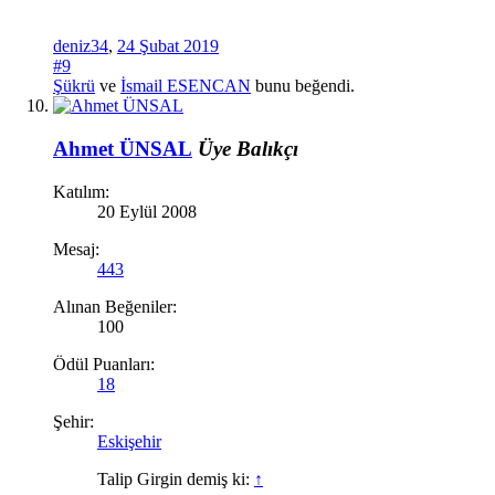
deniz34
,
24 Şubat 2019
#9
Şükrü
ve
İsmail ESENCAN
bunu beğendi.
Ahmet ÜNSAL
Üye
Balıkçı
Katılım:
20 Eylül 2008
Mesaj:
443
Alınan Beğeniler:
100
Ödül Puanları:
18
Şehir:
Eskişehir
Talip Girgin demiş ki:
↑