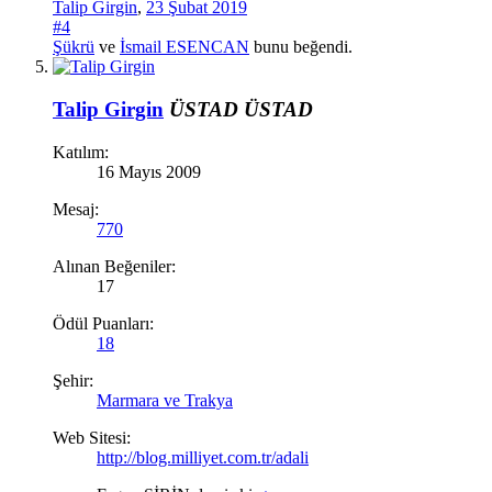
Talip Girgin
,
23 Şubat 2019
#4
Şükrü
ve
İsmail ESENCAN
bunu beğendi.
Talip Girgin
ÜSTAD
ÜSTAD
Katılım:
16 Mayıs 2009
Mesaj:
770
Alınan Beğeniler:
17
Ödül Puanları:
18
Şehir:
Marmara ve Trakya
Web Sitesi:
http://blog.milliyet.com.tr/adali