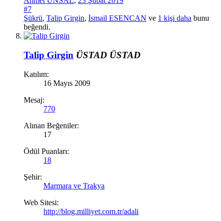
Ahmet ÜNSAL
,
23 Şubat 2019
#7
Şükrü
,
Talip Girgin
,
İsmail ESENCAN
ve
1 kişi daha
bunu
beğendi.
Talip Girgin
ÜSTAD
ÜSTAD
Katılım:
16 Mayıs 2009
Mesaj:
770
Alınan Beğeniler:
17
Ödül Puanları:
18
Şehir:
Marmara ve Trakya
Web Sitesi:
http://blog.milliyet.com.tr/adali