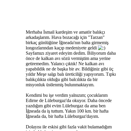
Merhaba İsmail kardeşim ve amatör balıkçı
arkadaşlarım. Hava bozacağı için "Tarzan"
birkaç günlüğüne İğneada'nın balta girmemiş
longozlarından kaçıp medeniyete geldi
Sayfamızı ziyaret edeyim dedim. Biliyorum daha
önce de kalkan avı sözü vermiştim ama yerine
getiremedim. Yalancı çıktık! Ne kalkan avı
yapabildik ne de başka bir av. Bildiğiniz gibi üç
yıldır Meşe salgı balı üreticiliği yapıyorum. Tıpkı
balıkçılıkta olduğu gibi balcılıkta da bir
misyonluk üstlenmiş bulunmaktayım.
Kendimi bu işe verdim yalnızım; çocuklarım
Edirne de Lüleburgaz'da okuyor. Daha öncede
yazdığım gibi evim Lüleburgaz da ama ben
İğneada da iş tuttum. Yakın 100 km. bir hafta
İğneada da, bir hafta Lüleburgaz'dayım.
Dolayısı ile eskisi gibi fazla vakit bulamadığım