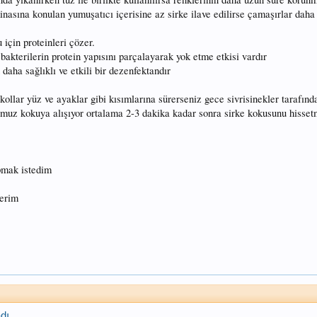
asına konulan yumuşatıcı içerisine az sirke ilave edilirse çamaşırlar dah
u için proteinleri çözer.
e bakterilerin protein yapısını parçalayarak yok etme etkisi vardır
daha sağlıklı ve etkili bir dezenfektandır
llar yüz ve ayaklar gibi kısımlarına sürerseniz gece sivrisinekler tarafın
umuz kokuya alışıyor ortalama 2-3 dakika kadar sonra sirke kokusunu hisse
pmak istedim
derim
dı