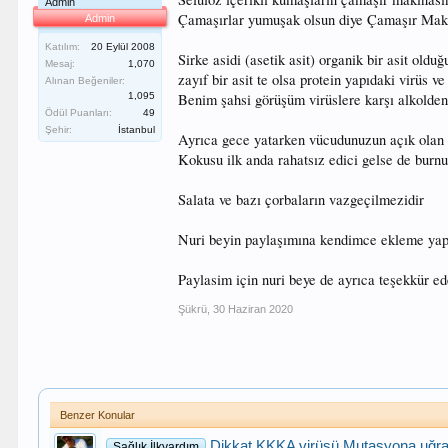
Admin
Çamaşırlar yumuşak olsun diye Çamaşır Makin
Admin
Katılım:
20 Eylül 2008
Sirke asidi (asetik asit) organik bir asit olduğ
Mesaj:
1,070
zayıf bir asit te olsa protein yapıdaki virüs v
Alınan Beğeniler:
1,095
Benim şahsi görüşüm virüslere karşı alkolden 
Ödül Puanları:
49
Şehir:
İstanbul
Ayrıca gece yatarken vücudunuzun açık olan ko
Kokusu ilk anda rahatsız edici gelse de burn
Salata ve bazı çorbaların vazgeçilmezidir
Nuri beyin paylaşımına kendimce ekleme ya
Paylasim için nuri beye de ayrıca teşekkür e
Şükrü
,
30 Haziran 2020
Benzer Konular
Dikkat KKKA virüsü Mutasyona uğra
Sağlık İlkyardım