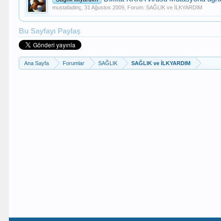
mustafadinç
,
31 Ağustos 2009
, Forum:
SAĞLIK ve İLKYARDIM
Bu Sayfayı Paylaş
Ana Sayfa
Forumlar
SAĞLIK
SAĞLIK ve İLKYARDIM