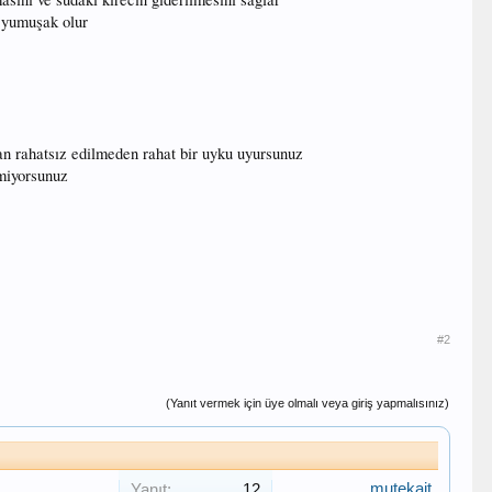
a yumuşak olur
dan rahatsız edilmeden rahat bir uyku uyursunuz
tmiyorsunuz
#2
(Yanıt vermek için üye olmalı veya giriş yapmalısınız)
mutekait
Yanıt:
12