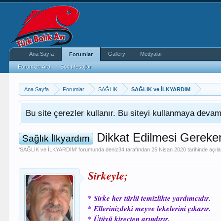
Ana Sayfa
Gallery
Medyalar
Forumlar
Forumları Ara
Son Mesajlar
Ana Sayfa
Forumlar
SAĞLIK
SAĞLIK ve İLKYARDIM
Bu site çerezler kullanır. Bu siteyi kullanmaya dev
Dikkat Edilmesi Gereken
Sağlık İlkyardım
'
SAĞLIK ve İLKYARDIM
' forumunda
deniz34
tarafından
25 Nisan 2020
tarihinde açıl
Sirkeyle;
* Sirke her türlü temizlikte yardımcıdır.
* Ellerinizdeki meyve lekelerini çıkarır.
* Ütüyü kireçten arındırır.