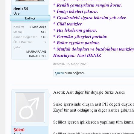
* Renkli çamaşırların rengini korur.
deniz34
* İnatçı lekeleri çıkarır.
Üye
* Giysilerdeki sigara lekesini yok eder.
Balıkçı
* Cildi temizler.
Katılım:
8 Mart 2016
* Pas lekelerini giderir.
Mesaj:
512
* Formika yüzeyleri parlatır.
Alınan Beğeniler:
140
* Bakır eşyaları parlatır.
Ödül Puanları:
2
Şehir:
* Mutfak dolapları ve buzdolabını temizley
MARMARA VE
Hazırlayan: Nuri DENİZ
KARADENİZ
deniz34
,
25 Nisan 2020
Şükrü
bunu beğendi.
Asetik Asit diğer bir deyişle Sirke Asidi
Sirke içerisinde oluşan asit PH değeri düşük or
Zayıf bir asit olduğu için diğer asitler gibi.t
Selüloz içeren ipliklerden yapılmış tüm kuma
Şükrü
Selüloz içerikli kumaşların çamaşır makinasın