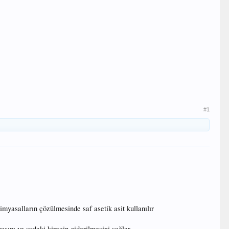
#1
yasalların çözülmesinde saf asetik asit kullanılır
asını ve sudaki kirecin giderilmesini sağlar