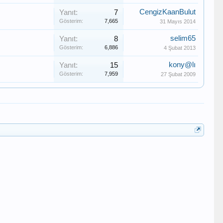
CengizKaanBulut
Yanıt:
7
Gösterim:
7,665
31 Mayıs 2014
selim65
Yanıt:
8
Gösterim:
6,886
4 Şubat 2013
kony@lı
Yanıt:
15
Gösterim:
7,959
27 Şubat 2009