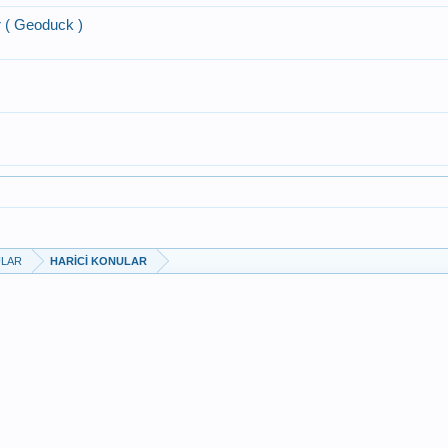
 ( Geoduck )
ULAR
HARİCİ KONULAR