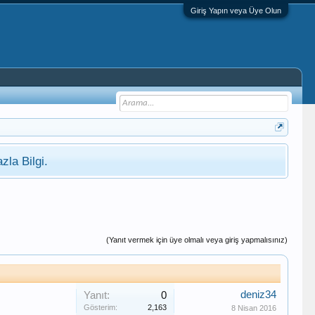
Giriş Yapın veya Üye Olun
zla Bilgi.
(Yanıt vermek için üye olmalı veya giriş yapmalısınız)
deniz34
Yanıt:
0
Gösterim:
2,163
8 Nisan 2016