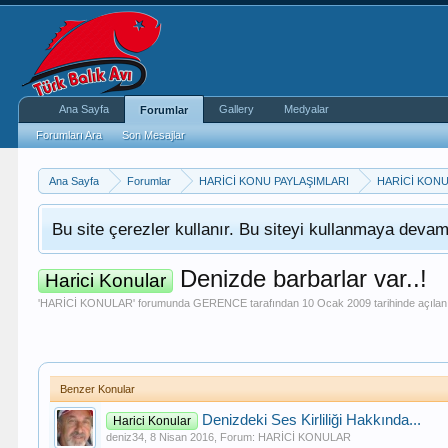
Ana Sayfa
Gallery
Medyalar
Forumlar
Forumları Ara
Son Mesajlar
Ana Sayfa
Forumlar
HARİCİ KONU PAYLAŞIMLARI
HARİCİ KON
Bu site çerezler kullanır. Bu siteyi kullanmaya dev
Denizde barbarlar var..!
Harici Konular
'
HARİCİ KONULAR
' forumunda
GERENCE
tarafından
10 Ocak 2009
tarihinde açıla
Benzer Konular
Denizdeki Ses Kirliliği Hakkında...
Harici Konular
deniz34
,
8 Nisan 2016
, Forum:
HARİCİ KONULAR