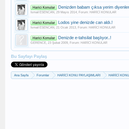
Denizden babam çıksa yerim diyenler
Harici Konular
İsmail ESENCAN
,
29 Mayıs 2014
, Forum:
HARİCİ KONULAR
Lodos yine denizde can aldı.!
Harici Konular
İsmail ESENCAN
,
21 Ocak 2013
, Forum:
HARİCİ KONULAR
Denizde e-tahsilat başlıyor..!
Harici Konular
GERENCE
,
23 Şubat 2009
, Forum:
HARİCİ KONULAR
Bu Sayfayı Paylaş
Ana Sayfa
Forumlar
HARİCİ KONU PAYLAŞIMLARI
HARİCİ KON