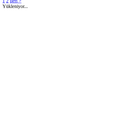
1
2
İleri >
Yükleniyor...