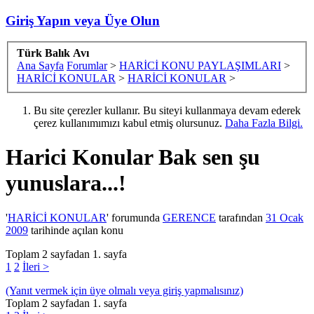
Giriş Yapın veya Üye Olun
Türk Balık Avı
Ana Sayfa
Forumlar
>
HARİCİ KONU PAYLAŞIMLARI
>
HARİCİ KONULAR
>
HARİCİ KONULAR
>
Bu site çerezler kullanır. Bu siteyi kullanmaya devam ederek
çerez kullanımımızı kabul etmiş olursunuz.
Daha Fazla Bilgi.
Harici Konular
Bak sen şu
yunuslara...!
'
HARİCİ KONULAR
' forumunda
GERENCE
tarafından
31 Ocak
2009
tarihinde açılan konu
Toplam 2 sayfadan 1. sayfa
1
2
İleri >
(Yanıt vermek için üye olmalı veya giriş yapmalısınız)
Toplam 2 sayfadan 1. sayfa