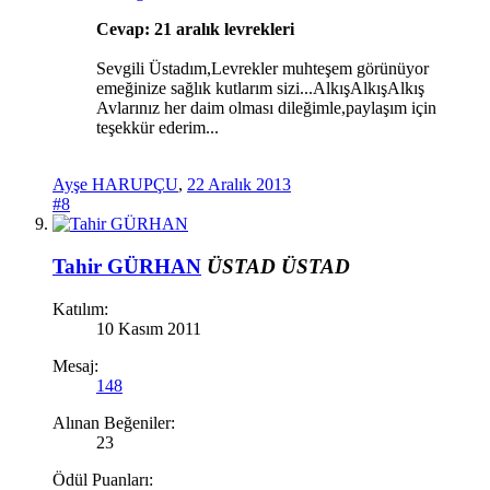
Cevap: 21 aralık levrekleri
Sevgili Üstadım,Levrekler muhteşem görünüyor
emeğinize sağlık kutlarım sizi...AlkışAlkışAlkış
Avlarınız her daim olması dileğimle,paylaşım için
teşekkür ederim...
Ayşe HARUPÇU
,
22 Aralık 2013
#8
Tahir GÜRHAN
ÜSTAD
ÜSTAD
Katılım:
10 Kasım 2011
Mesaj:
148
Alınan Beğeniler:
23
Ödül Puanları: