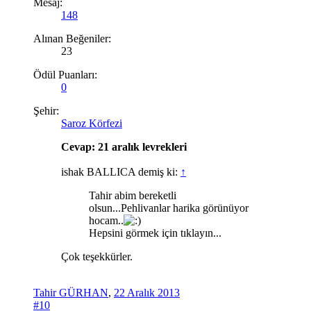
Mesaj:
148
Alınan Beğeniler:
23
Ödül Puanları:
0
Şehir:
Saroz Körfezi
Cevap: 21 aralık levrekleri
ishak BALLICA demiş ki:
↑
Tahir abim bereketli
olsun...Pehlivanlar harika görünüyor
hocam..
Hepsini görmek için tıklayın...
Çok teşekkürler.
Tahir GÜRHAN
,
22 Aralık 2013
#10