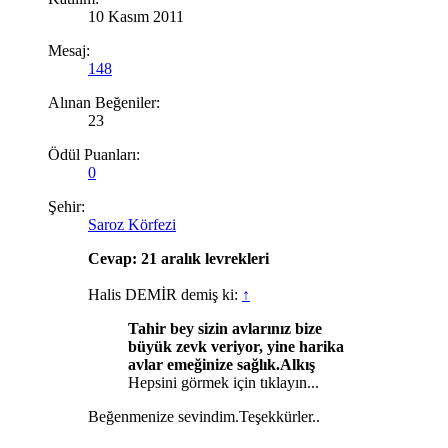
10 Kasım 2011
Mesaj:
148
Alınan Beğeniler:
23
Ödül Puanları:
0
Şehir:
Saroz Körfezi
Cevap: 21 aralık levrekleri
Halis DEMİR demiş ki:
↑
Tahir bey sizin avlarınız bize
büyük zevk veriyor, yine harika
avlar emeğinize sağlık.Alkış
Hepsini görmek için tıklayın...
Beğenmenize sevindim.Teşekkürler..