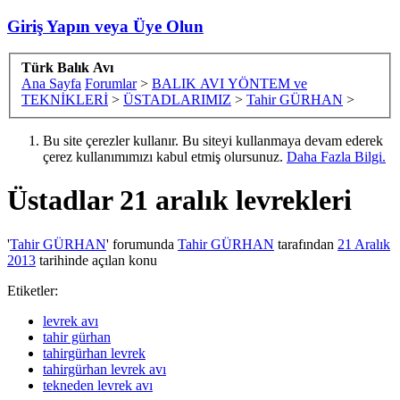
Giriş Yapın veya Üye Olun
Türk Balık Avı
Ana Sayfa
Forumlar
>
BALIK AVI YÖNTEM ve
TEKNİKLERİ
>
ÜSTADLARIMIZ
>
Tahir GÜRHAN
>
Bu site çerezler kullanır. Bu siteyi kullanmaya devam ederek
çerez kullanımımızı kabul etmiş olursunuz.
Daha Fazla Bilgi.
Üstadlar
21 aralık levrekleri
'
Tahir GÜRHAN
' forumunda
Tahir GÜRHAN
tarafından
21 Aralık
2013
tarihinde açılan konu
Etiketler:
levrek avı
tahir gürhan
tahirgürhan levrek
tahirgürhan levrek avı
tekneden levrek avı