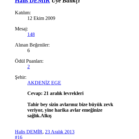
Halis DEMİR
Üye
Balıkçı
Katılım:
12 Ekim 2009
Mesaj:
148
Alınan Beğeniler:
6
Ödül Puanları:
2
Şehir:
AKDENİZ EGE
Cevap: 21 aralık levrekleri
Tahir bey sizin avlarınız bize büyük zevk
veriyor, yine harika avlar emeğinize
sağlık.Alkış
Halis DEMİR
,
23 Aralık 2013
#16