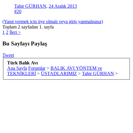
Tahir GÜRHAN
,
24 Aralık 2013
#20
(Yanıt vermek için üye olmalı veya giriş yapmalısınız)
Toplam 2 sayfadan 1. sayfa
1
2
İleri >
Bu Sayfayı Paylaş
Tweet
Türk Balık Avı
Ana Sayfa
Forumlar
>
BALIK AVI YÖNTEM ve
TEKNİKLERİ
>
ÜSTADLARIMIZ
>
Tahir GÜRHAN
>