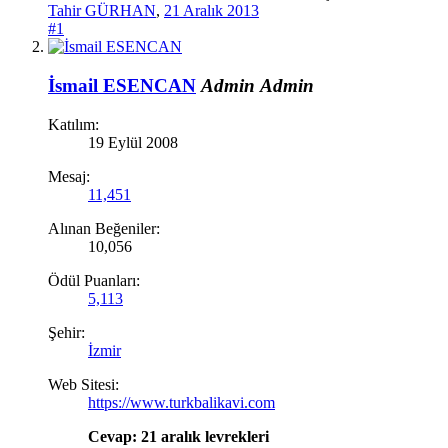
Tahir GÜRHAN
,
21 Aralık 2013
#1
İsmail ESENCAN
Admin
Admin
Katılım:
19 Eylül 2008
Mesaj:
11,451
Alınan Beğeniler:
10,056
Ödül Puanları:
5,113
Şehir:
İzmir
Web Sitesi:
https://www.turkbalikavi.com
Cevap: 21 aralık levrekleri