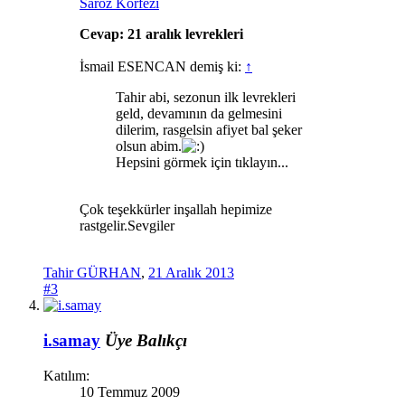
Saroz Körfezi
Cevap: 21 aralık levrekleri
İsmail ESENCAN demiş ki:
↑
Tahir abi, sezonun ilk levrekleri
geld, devamının da gelmesini
dilerim, rasgelsin afiyet bal şeker
olsun abim.
Hepsini görmek için tıklayın...
Çok teşekkürler inşallah hepimize
rastgelir.Sevgiler
Tahir GÜRHAN
,
21 Aralık 2013
#3
i.samay
Üye
Balıkçı
Katılım:
10 Temmuz 2009