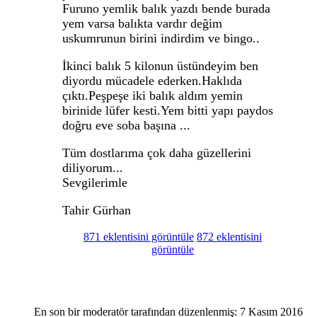
Furuno yemlik balık yazdı bende burada
yem varsa balıkta vardır değim
uskumrunun birini indirdim ve bingo..
İkinci balık 5 kilonun üstündeyim ben
diyordu mücadele ederken.Haklıda
çıktı.Peşpeşe iki balık aldım yemin
birinide lüfer kesti.Yem bitti yapı paydos
doğru eve soba başına ...
Tüm dostlarıma çok daha güzellerini
diliyorum...
Sevgilerimle
Tahir Gürhan
871 eklentisini görüntüle
872 eklentisini
görüntüle
En son bir moderatör tarafından düzenlenmiş:
7 Kasım 2016