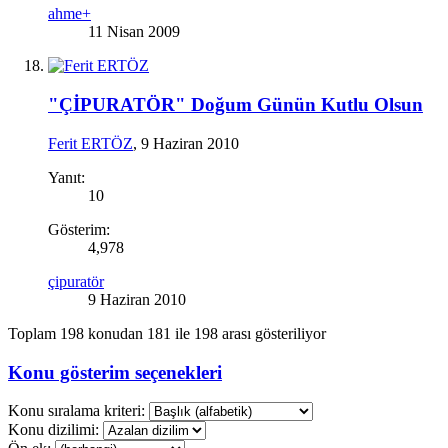
ahme+
11 Nisan 2009
"ÇİPURATÖR" Doğum Günün Kutlu Olsun
Ferit ERTÖZ
,
9 Haziran 2010
Yanıt:
10
Gösterim:
4,978
çipuratör
9 Haziran 2010
Toplam 198 konudan 181 ile 198 arası gösteriliyor
Konu gösterim seçenekleri
Konu sıralama kriteri:
Konu dizilimi: