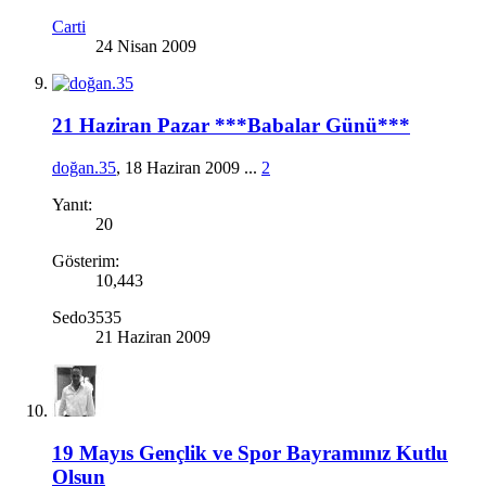
Carti
24 Nisan 2009
21 Haziran Pazar ***Babalar Günü***
doğan.35
,
18 Haziran 2009
...
2
Yanıt:
20
Gösterim:
10,443
Sedo3535
21 Haziran 2009
19 Mayıs Gençlik ve Spor Bayramınız Kutlu
Olsun