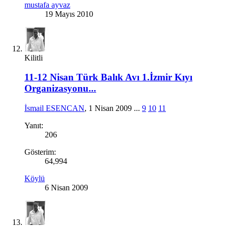
mustafa ayvaz
19 Mayıs 2010
Kilitli
11-12 Nisan Türk Balık Avı 1.İzmir Kıyı
Organizasyonu...
İsmail ESENCAN
,
1 Nisan 2009
...
9
10
11
Yanıt:
206
Gösterim:
64,994
Köylü
6 Nisan 2009