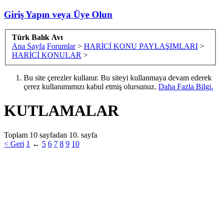
Giriş Yapın veya Üye Olun
Türk Balık Avı
Ana Sayfa
Forumlar
>
HARİCİ KONU PAYLAŞIMLARI
>
HARİCİ KONULAR
>
Bu site çerezler kullanır. Bu siteyi kullanmaya devam ederek
çerez kullanımımızı kabul etmiş olursunuz.
Daha Fazla Bilgi.
KUTLAMALAR
Toplam 10 sayfadan 10. sayfa
< Geri
1
←
5
6
7
8
9
10