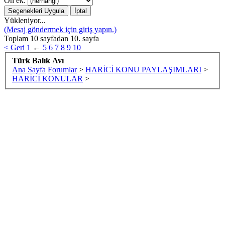
Ön ek:
Yükleniyor...
(Mesaj göndermek için giriş yapın.)
Toplam 10 sayfadan 10. sayfa
< Geri
1
←
5
6
7
8
9
10
Türk Balık Avı
Ana Sayfa
Forumlar
>
HARİCİ KONU PAYLAŞIMLARI
>
HARİCİ KONULAR
>