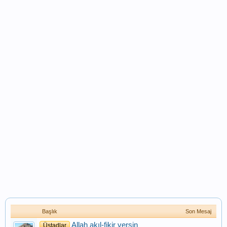
Başlık
Son Mesaj
Allah akıl-fikir versin
Üstadlar