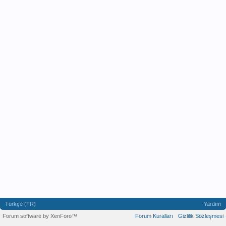
Türkçe (TR)
Yardım
Forum software by XenForo™
Forum Kuralları
Gizlilik Sözleşmesi