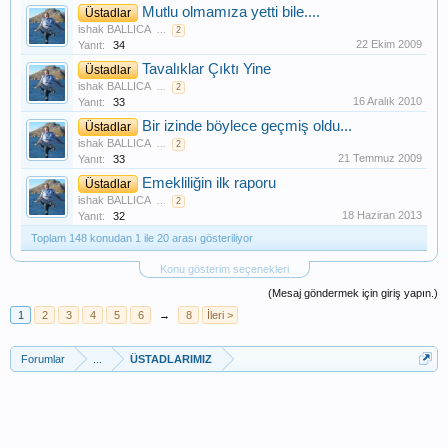
Mutlu olmamıza yetti bile....
Üstadlar
ishak BALLICA
...
2
22 Ekim 2009
Yanıt:
34
Tavalıklar Çıktı Yine
Üstadlar
ishak BALLICA
...
2
16 Aralık 2010
Yanıt:
33
Bir izinde böylece geçmiş oldu...
Üstadlar
ishak BALLICA
...
2
21 Temmuz 2009
Yanıt:
33
Emekliliğin ilk raporu
Üstadlar
ishak BALLICA
...
2
18 Haziran 2013
Yanıt:
32
Toplam 148 konudan 1 ile 20 arası gösteriliyor
Konu gösterim seçenekleri
(Mesaj göndermek için giriş yapın.)
1
2
3
4
5
6
→
8
İleri >
Forumlar
...
ÜSTADLARIMIZ