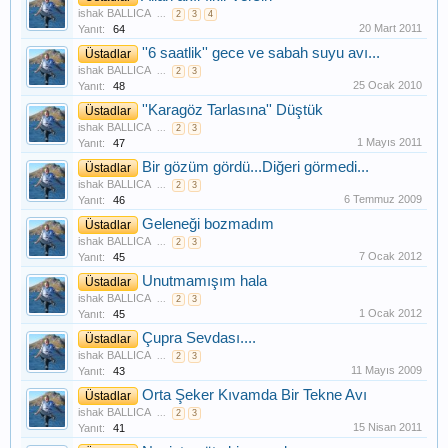
ishak BALLICA
...
2
3
4
20 Mart 2011
Yanıt:
64
''6 saatlik'' gece ve sabah suyu avı...
Üstadlar
ishak BALLICA
...
2
3
25 Ocak 2010
Yanıt:
48
''Karagöz Tarlasına'' Düştük
Üstadlar
ishak BALLICA
...
2
3
1 Mayıs 2011
Yanıt:
47
Bir gözüm gördü...Diğeri görmedi...
Üstadlar
ishak BALLICA
...
2
3
6 Temmuz 2009
Yanıt:
46
Geleneği bozmadım
Üstadlar
ishak BALLICA
...
2
3
7 Ocak 2012
Yanıt:
45
Unutmamışım hala
Üstadlar
ishak BALLICA
...
2
3
1 Ocak 2012
Yanıt:
45
Çupra Sevdası....
Üstadlar
ishak BALLICA
...
2
3
11 Mayıs 2009
Yanıt:
43
Orta Şeker Kıvamda Bir Tekne Avı
Üstadlar
ishak BALLICA
...
2
3
15 Nisan 2011
Yanıt:
41