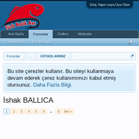
Giriş Yapın veya Üye Olun
Ana Sayfa
Gallery
Medyalar
Forumlar
Forumları Ara
Son Mesajlar
Forumlar
...
ÜSTADLARIMIZ
Bu site çerezler kullanır. Bu siteyi kullanmaya
devam ederek çerez kullanımımızı kabul etmiş
olursunuz.
Daha Fazla Bilgi.
İshak BALLICA
1
2
3
4
5
6
→
8
İleri >