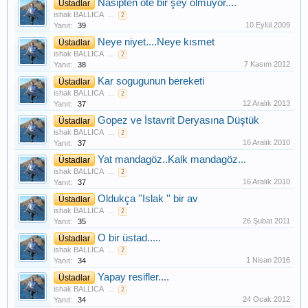
Nasipten öte bir şey olmuyor....
Üstadlar
ishak BALLICA
...
2
10 Eylül 2009
Yanıt:
39
Neye niyet....Neye kısmet
Üstadlar
ishak BALLICA
...
2
7 Kasım 2012
Yanıt:
38
Kar sogugunun bereketi
Üstadlar
ishak BALLICA
...
2
12 Aralık 2013
Yanıt:
37
Gopez ve İstavrit Deryasına Düştük
Üstadlar
ishak BALLICA
...
2
16 Aralık 2010
Yanıt:
37
Yat mandagöz..Kalk mandagöz...
Üstadlar
ishak BALLICA
...
2
16 Aralık 2010
Yanıt:
37
Oldukça ''Islak '' bir av
Üstadlar
ishak BALLICA
...
2
26 Şubat 2011
Yanıt:
35
O bir üstad.....
Üstadlar
ishak BALLICA
...
2
1 Nisan 2016
Yanıt:
34
Yapay resifler....
Üstadlar
ishak BALLICA
...
2
24 Ocak 2012
Yanıt:
34