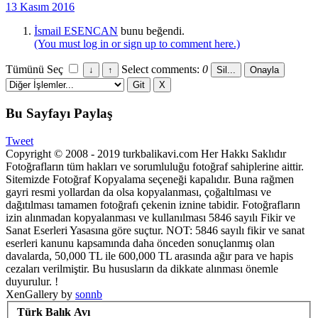
13 Kasım 2016
İsmail ESENCAN
bunu beğendi.
(You must log in or sign up to comment here.)
Tümünü Seç
Select comments:
0
Bu Sayfayı Paylaş
Tweet
Copyright © 2008 - 2019 turkbalikavi.com Her Hakkı Saklıdır
Fotoğrafların tüm hakları ve sorumluluğu fotoğraf sahiplerine aittir.
Sitemizde Fotoğraf Kopyalama seçeneği kapalıdır. Buna rağmen
gayri resmi yollardan da olsa kopyalanması, çoğaltılması ve
dağıtılması tamamen fotoğrafı çekenin iznine tabidir. Fotoğrafların
izin alınmadan kopyalanması ve kullanılması 5846 sayılı Fikir ve
Sanat Eserleri Yasasına göre suçtur. NOT: 5846 sayılı fikir ve sanat
eserleri kanunu kapsamında daha önceden sonuçlanmış olan
davalarda, 50,000 TL ile 600,000 TL arasında ağır para ve hapis
cezaları verilmiştir. Bu hususların da dikkate alınması önemle
duyurulur. !
XenGallery by
sonnb
Türk Balık Avı