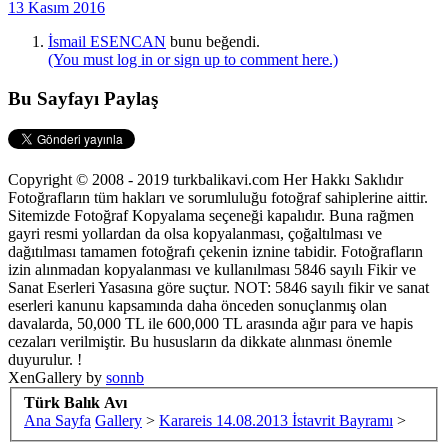
13 Kasım 2016
İsmail ESENCAN
bunu beğendi.
(You must log in or sign up to comment here.)
Bu Sayfayı Paylaş
Copyright © 2008 - 2019 turkbalikavi.com Her Hakkı Saklıdır
Fotoğrafların tüm hakları ve sorumluluğu fotoğraf sahiplerine aittir.
Sitemizde Fotoğraf Kopyalama seçeneği kapalıdır. Buna rağmen
gayri resmi yollardan da olsa kopyalanması, çoğaltılması ve
dağıtılması tamamen fotoğrafı çekenin iznine tabidir. Fotoğrafların
izin alınmadan kopyalanması ve kullanılması 5846 sayılı Fikir ve
Sanat Eserleri Yasasına göre suçtur. NOT: 5846 sayılı fikir ve sanat
eserleri kanunu kapsamında daha önceden sonuçlanmış olan
davalarda, 50,000 TL ile 600,000 TL arasında ağır para ve hapis
cezaları verilmiştir. Bu hususların da dikkate alınması önemle
duyurulur. !
XenGallery by
sonnb
Türk Balık Avı
Ana Sayfa
Gallery
>
Karareis 14.08.2013 İstavrit Bayramı
>