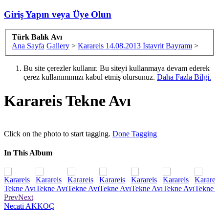
Giriş Yapın veya Üye Olun
Türk Balık Avı
Ana Sayfa
Gallery
>
Karareis 14.08.2013 İstavrit Bayramı
>
Bu site çerezler kullanır. Bu siteyi kullanmaya devam ederek
çerez kullanımımızı kabul etmiş olursunuz.
Daha Fazla Bilgi.
Karareis Tekne Avı
Click on the photo to start tagging.
Done Tagging
In This Album
Prev
Next
Necati AKKOÇ