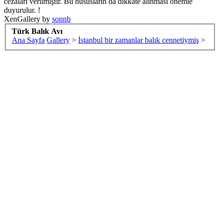
cezaları verilmiştir. Bu hususların da dikkate alınması önemle
duyurulur. !
XenGallery by
sonnb
Türk Balık Avı
Ana Sayfa
Gallery
>
İstanbul bir zamanlar balık cennetiymiş
>