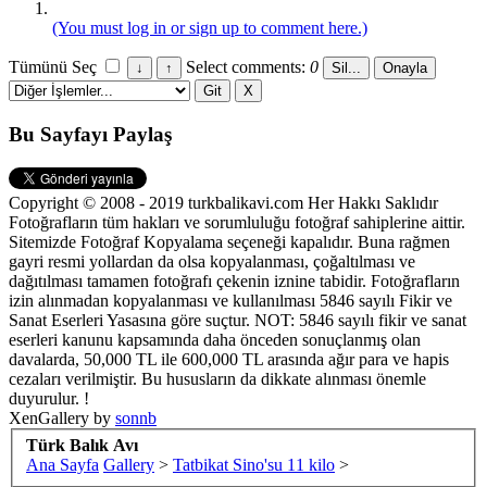
(You must log in or sign up to comment here.)
Tümünü Seç
Select comments:
0
Bu Sayfayı Paylaş
Copyright © 2008 - 2019 turkbalikavi.com Her Hakkı Saklıdır
Fotoğrafların tüm hakları ve sorumluluğu fotoğraf sahiplerine aittir.
Sitemizde Fotoğraf Kopyalama seçeneği kapalıdır. Buna rağmen
gayri resmi yollardan da olsa kopyalanması, çoğaltılması ve
dağıtılması tamamen fotoğrafı çekenin iznine tabidir. Fotoğrafların
izin alınmadan kopyalanması ve kullanılması 5846 sayılı Fikir ve
Sanat Eserleri Yasasına göre suçtur. NOT: 5846 sayılı fikir ve sanat
eserleri kanunu kapsamında daha önceden sonuçlanmış olan
davalarda, 50,000 TL ile 600,000 TL arasında ağır para ve hapis
cezaları verilmiştir. Bu hususların da dikkate alınması önemle
duyurulur. !
XenGallery by
sonnb
Türk Balık Avı
Ana Sayfa
Gallery
>
Tatbikat Sino'su 11 kilo
>