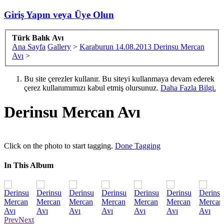
Giriş Yapın veya Üye Olun
Türk Balık Avı
Ana Sayfa
Gallery
>
Karaburun 14.08.2013 Derinsu Mercan
Avı
>
Bu site çerezler kullanır. Bu siteyi kullanmaya devam ederek
çerez kullanımımızı kabul etmiş olursunuz.
Daha Fazla Bilgi.
Derinsu Mercan Avı
Click on the photo to start tagging.
Done Tagging
In This Album
Prev
Next