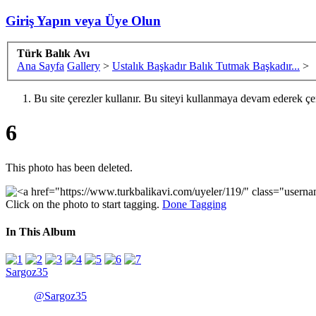
Giriş Yapın veya Üye Olun
Türk Balık Avı
Ana Sayfa
Gallery
>
Ustalık Başkadır Balık Tutmak Başkadır...
>
Bu site çerezler kullanır. Bu siteyi kullanmaya devam ederek ç
6
This photo has been deleted.
Click on the photo to start tagging.
Done Tagging
In This Album
Sargoz35
@Sargoz35