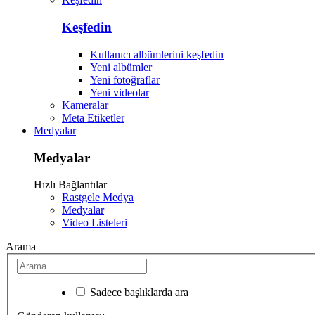
Keşfedin
Kullanıcı albümlerini keşfedin
Yeni albümler
Yeni fotoğraflar
Yeni videolar
Kameralar
Meta Etiketler
Medyalar
Medyalar
Hızlı Bağlantılar
Rastgele Medya
Medyalar
Video Listeleri
Arama
Sadece başlıklarda ara