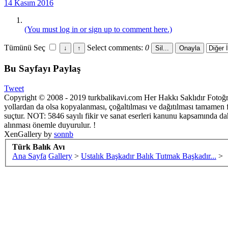
14 Kasım 2016
(You must log in or sign up to comment here.)
Tümünü Seç
Select comments:
0
Bu Sayfayı Paylaş
Tweet
Copyright © 2008 - 2019 turkbalikavi.com Her Hakkı Saklıdır Fotoğraf
yollardan da olsa kopyalanması, çoğaltılması ve dağıtılması tamamen fo
suçtur. NOT: 5846 sayılı fikir ve sanat eserleri kanunu kapsamında da
alınması önemle duyurulur. !
XenGallery by
sonnb
Türk Balık Avı
Ana Sayfa
Gallery
>
Ustalık Başkadır Balık Tutmak Başkadır...
>