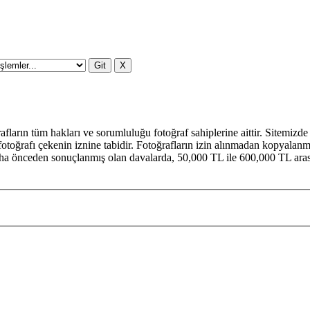
ların tüm hakları ve sorumluluğu fotoğraf sahiplerine aittir. Sitemiz
toğrafı çekenin iznine tabidir. Fotoğrafların izin alınmadan kopyalanma
ha önceden sonuçlanmış olan davalarda, 50,000 TL ile 600,000 TL arasın