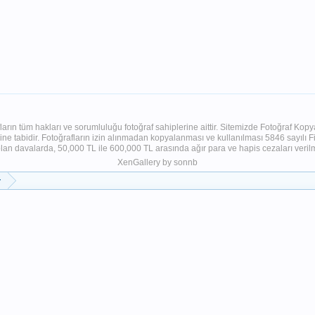
ların tüm hakları ve sorumluluğu fotoğraf sahiplerine aittir. Sitemizde Fotoğraf Ko
e tabidir. Fotoğrafların izin alınmadan kopyalanması ve kullanılması 5846 sayılı Fik
davalarda, 50,000 TL ile 600,000 TL arasında ağır para ve hapis cezaları verilmiş
XenGallery by
sonnb
r