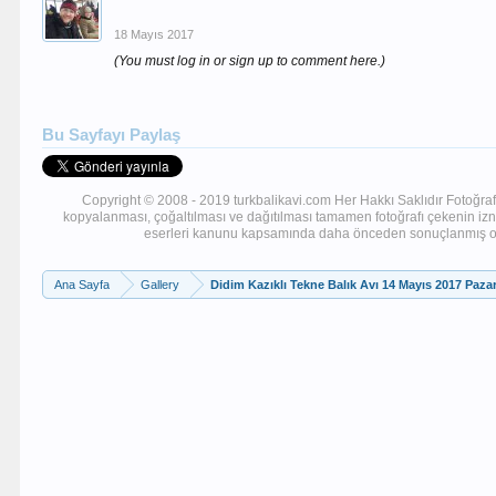
18 Mayıs 2017
(You must log in or sign up to comment here.)
Bu Sayfayı Paylaş
Copyright © 2008 - 2019 turkbalikavi.com Her Hakkı Saklıdır Fotoğraf
kopyalanması, çoğaltılması ve dağıtılması tamamen fotoğrafı çekenin iznin
eserleri kanunu kapsamında daha önceden sonuçlanmış olan 
Ana Sayfa
Gallery
Didim Kazıklı Tekne Balık Avı 14 Mayıs 2017 Paza