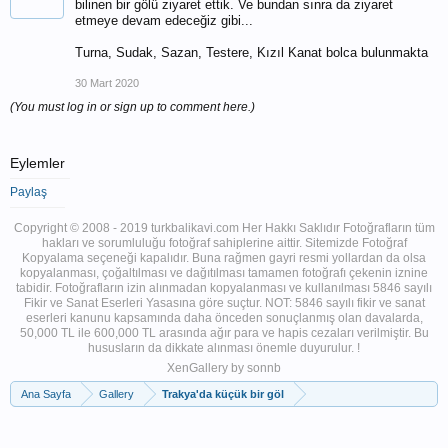
bilinen bir gölü ziyaret ettik. Ve bundan sınra da ziyaret
etmeye devam edeceğiz gibi...
Turna, Sudak, Sazan, Testere, Kızıl Kanat bolca bulunmakta
30 Mart 2020
(You must log in or sign up to comment here.)
Eylemler
Paylaş
Copyright © 2008 - 2019 turkbalikavi.com Her Hakkı Saklıdır Fotoğrafların tüm
hakları ve sorumluluğu fotoğraf sahiplerine aittir. Sitemizde Fotoğraf
Kopyalama seçeneği kapalıdır. Buna rağmen gayri resmi yollardan da olsa
kopyalanması, çoğaltılması ve dağıtılması tamamen fotoğrafı çekenin iznine
tabidir. Fotoğrafların izin alınmadan kopyalanması ve kullanılması 5846 sayılı
Fikir ve Sanat Eserleri Yasasına göre suçtur. NOT: 5846 sayılı fikir ve sanat
eserleri kanunu kapsamında daha önceden sonuçlanmış olan davalarda,
50,000 TL ile 600,000 TL arasında ağır para ve hapis cezaları verilmiştir. Bu
hususların da dikkate alınması önemle duyurulur. !
XenGallery by
sonnb
Ana Sayfa
Gallery
Trakya'da küçük bir göl