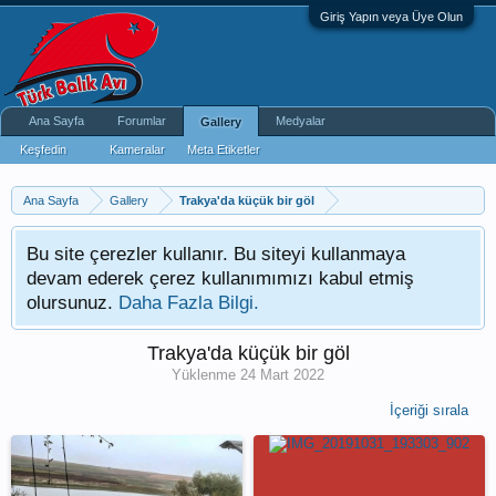
Giriş Yapın veya Üye Olun
Ana Sayfa
Forumlar
Medyalar
Gallery
Keşfedin
Kameralar
Meta Etiketler
Ana Sayfa
Gallery
Trakya'da küçük bir göl
Bu site çerezler kullanır. Bu siteyi kullanmaya
devam ederek çerez kullanımımızı kabul etmiş
olursunuz.
Daha Fazla Bilgi.
Trakya'da küçük bir göl
Yüklenme
24 Mart 2022
İçeriği sırala